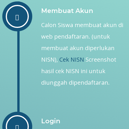
Membuat Akun
Calon Siswa membuat akun di
web pendaftaran. (untuk
membuat akun diperlukan
NISN),
Cek NISN
Screenshot
hasil cek NISN ini untuk
diunggah dipendaftaran.
Login